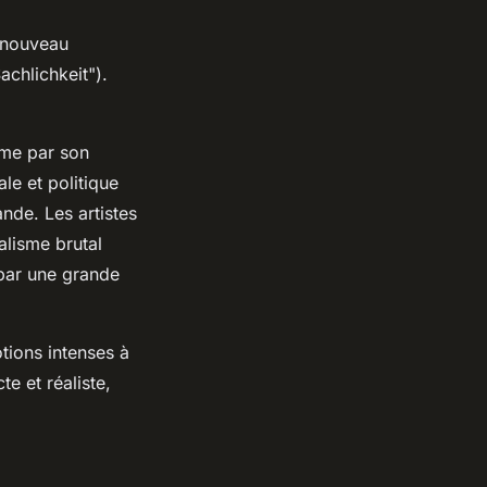
n nouveau
chlichkeit").
sme par son
ale et politique
ande. Les artistes
alisme brutal
 par une grande
tions intenses à
te et réaliste,