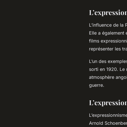
L’expressio
L’influence de la
Elle a également 
films expressionni
représenter les t
L’un des exemples
sorti en 1920. Le
atmosphère angois
guerre.
L’expressio
L’expressionnism
Arnold Schoenber