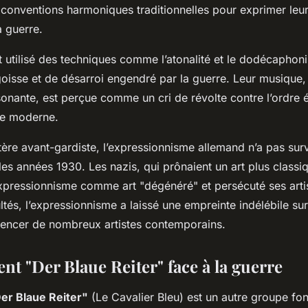
conventions harmoniques traditionnelles pour exprimer leu
a guerre.
 utilisé des techniques comme l’atonalité et le dodécaphon
goisse et de désarroi engendré par la guerre. Leur musique,
onante, est perçue comme un cri de révolte contre l’ordre ét
de moderne.
ère avant-gardiste, l’expressionnisme allemand n’a pas sur
s années 1930. Les nazis, qui prônaient un art plus classiqu
xpressionnisme comme art "dégénéré" et persécuté ses arti
ltés, l’expressionnisme a laissé une empreinte indélébile sur l
luencer de nombreux artistes contemporains.
t "Der Blaue Reiter" face à la guerre
er Blaue Reiter"
(Le Cavalier Bleu) est un autre groupe f