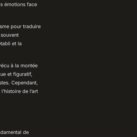
rs émotions face
isme pour traduire
 souvent
abli et la
vécu à la montée
e et figuratif,
stes. Cependant,
’histoire de l’art
ondamental de