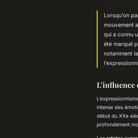
Lorsqu’on par
mouvement ar
qui a connu u
été marqué pa
notamment la
l’expressionn
L’influence 
L’expressionnisme
intense des émoti
début du XXe sièc
profondément mod
Les artistes expr