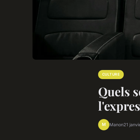
CULTURE
Quels so
l'expre
M
Manon
21 janv