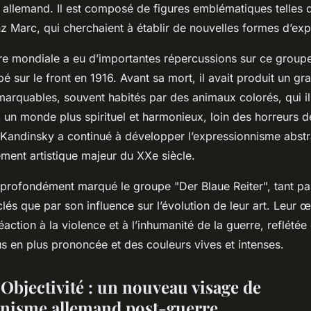
 allemand. Il est composé de figures emblématiques telles 
z Marc, qui cherchaient à établir de nouvelles formes d’expr
e mondiale a eu d’importantes répercussions sur ce groupe
é sur le front en 1916. Avant sa mort, il avait produit un g
marquables, souvent habités par des animaux colorés, qui ill
 un monde plus spirituel et harmonieux, loin des horreurs d
 Kandinsky a continué à développer l’expressionnisme abstrai
ent artistique majeur du XXe siècle.
profondément marqué le groupe "Der Blaue Reiter", tant par 
és que par son influence sur l’évolution de leur art. Leur 
ction à la violence et à l’inhumanité de la guerre, reflétée
us en plus prononcée et des couleurs vives et intenses.
Objectivité : un nouveau visage de
nnisme allemand post-guerre