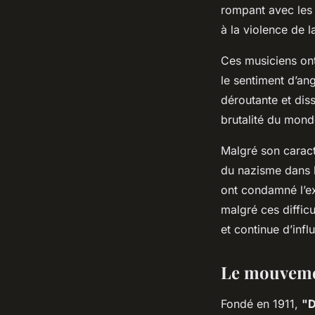
rompant avec les 
à la violence de l
Ces musiciens ont
le sentiment d’an
déroutante et diss
brutalité du mon
Malgré son caract
du nazisme dans le
ont condamné l’e
malgré ces difficu
et continue d’inf
Le mouvemen
Fondé en 1911,
"D