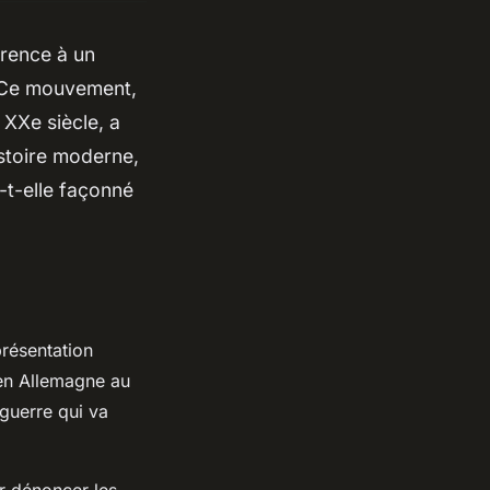
érence à un
. Ce mouvement,
 XXe siècle, a
stoire moderne,
t-elle façonné
présentation
 en Allemagne au
guerre qui va
ur dénoncer les