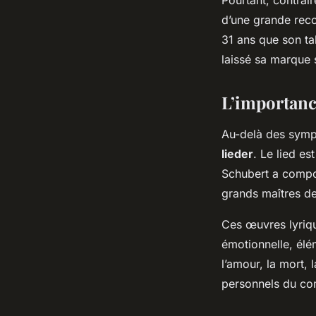
d’une grande reco
31 ans que son tal
laissé sa marque 
L’importanc
Au-delà des symph
lieder
. Le lied e
Schubert a compos
grands maîtres de
Ces œuvres lyriqu
émotionnelle, élé
l’amour, la mort, 
personnels du co