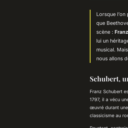
Lorsque l’on 
que Beethoven
scène :
Franz
lui un hérita
musical. Mai
nous allons d
Schubert, u
Franz Schubert e
1797, il a vécu un
œuvré durant une
classicisme au r
Pourtant, contrai