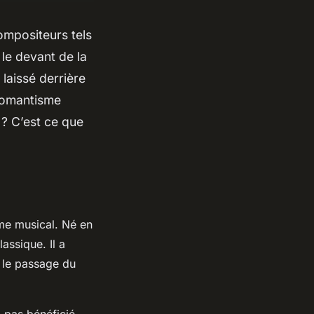
ompositeurs tels
le devant de la
 laissé derrière
 romantisme
? C’est ce que
me musical. Né en
assique. Il a
 le passage du
 pas bénéficié