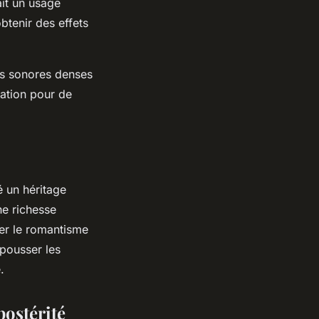
it un usage
btenir des effets
es sonores denses
ration pour de
é un héritage
ne richesse
er le romantisme
epousser les
.
postérité