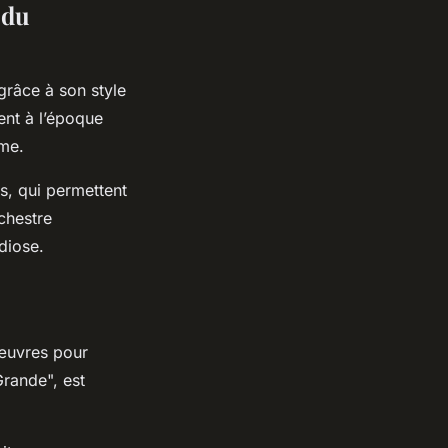
 du
grâce à son style
ent à l’époque
sme.
s, qui permettent
rchestre
diose.
 œuvres pour
rande", est