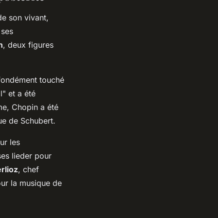
de son vivant,
 ses
n
, deux figures
ofondément touché
l" et a été
me, Chopin a été
ue de Schubert.
ur les
ses lieder pour
rlioz
, chef
our la musique de