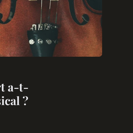
 a-t-
ical ?