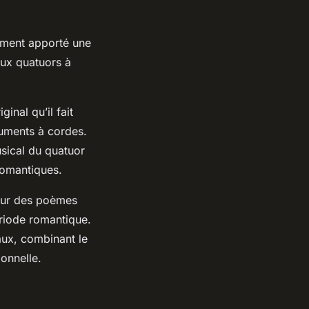
lement apporté une
ux quatuors à
inal qu’il fait
ruments à cordes.
usical du quatuor
romantiques.
sur des poèmes
ériode romantique.
aux, combinant le
onnelle.