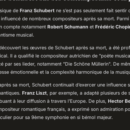
usique de
Franz Schubert
ne s’est pas seulement fait sentir 
 influencé de nombreux compositeurs après sa mort. Parmi
on compte notamment
Robert Schumann
et
Frédéric Chopi
ntisme musical.
découvert les œuvres de Schubert après sa mort, a été pr
cal. Il a qualifié le compositeur autrichien de "poète musica
cé par ses lieder, notamment "Die Schöne Müllerin". De mê
chesse émotionnelle et la complexité harmonique de la musiq
 après sa mort, Schubert continuait d’exercer une influence s
mantiques.
Franz Liszt
, par exemple, a adapté plusieurs de 
buant à leur diffusion à travers l’Europe. De plus,
Hector Be
mpositeur romantique français, a exprimé son admiration p
iculier pour sa 9ème symphonie en si bémol majeur.