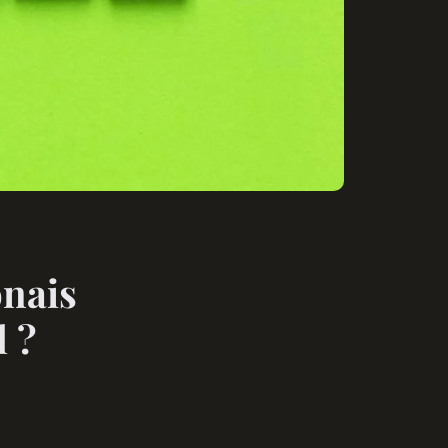
onais
l ?