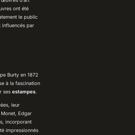
uvres ont été
tement le public
t influencés par
ippe Burty en 1872
se à la fascination
ur ses
estampes
.
ées, leur
e Monet, Edgar
s, incorporant
été impressionnés