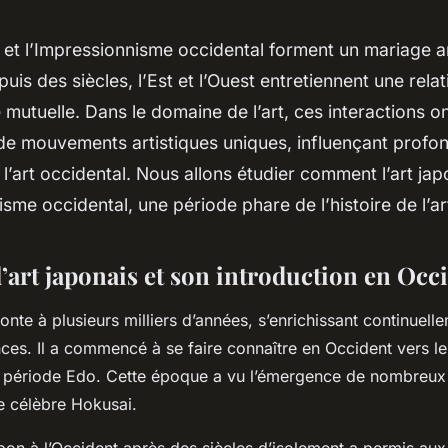
et l’Impressionnisme occidental forment un mariage ar
puis des siècles, l’Est et l’Ouest entretiennent une rel
e mutuelle. Dans le domaine de l’art, ces interactions o
de mouvements artistiques uniques, influençant prof
e l’art occidental. Nous allons étudier comment l’art jap
isme occidental, une période phare de l’histoire de l’ar
l’art japonais et son introduction en Occ
nte à plusieurs milliers d’années, s’enrichissant continuell
ences. Il a commencé à se faire connaître en Occident vers l
la période Edo. Cette époque a vu l’émergence de nombreu
le célèbre Hokusai.
pon à l’Occident après des siècles d’isolement a permis aux