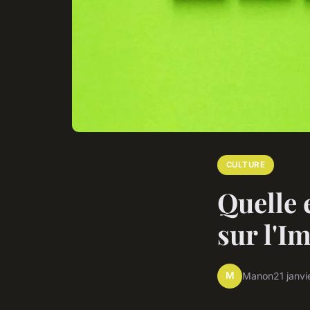
CULTURE
Quelle e
sur l'I
M
Manon
21 janv