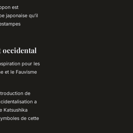
ippon est
pe japonaise qu’il
 estampes
t occidental
nspiration pour les
e et le Fauvisme
ntroduction de
cidentalisation a
de Katsushika
symboles de cette