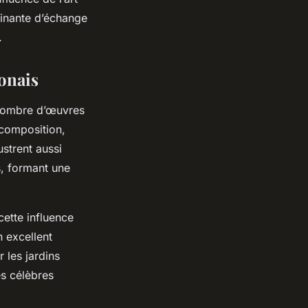
cinante d’échange
.
ponais
 nombre d’œuvres
 composition,
ustrent aussi
s, formant une
ette influence
 excellent
 les jardins
es célèbres