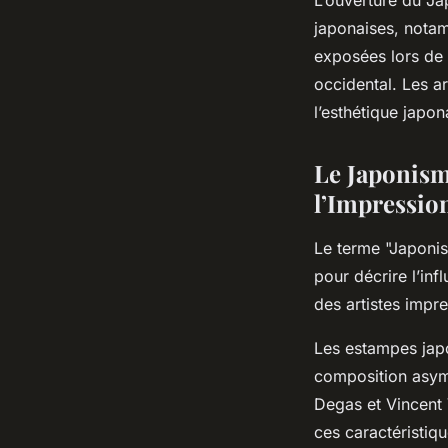
japonaises, nota
exposées lors de 
occidental. Les ar
l’esthétique japon
Le Japonisme
l’Impressio
Le terme "Japonism
pour décrire l’inf
des artistes impr
Les estampes japon
composition asym
Degas et Vincent
ces caractéristiq