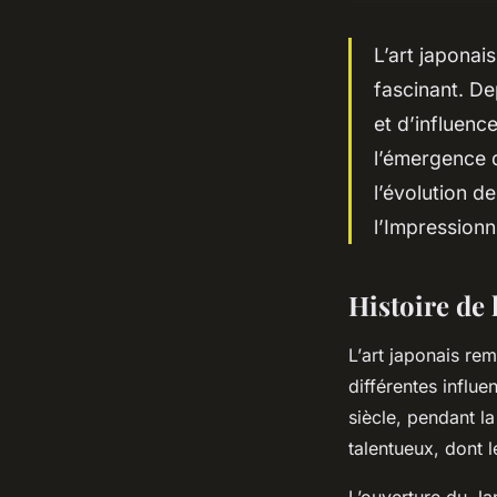
L’
art japonais
fascinant. De
et d’influenc
l’émergence 
l’évolution d
l’Impressionn
Histoire de 
L’
art japonais
remo
différentes influ
siècle, pendant 
talentueux, dont 
L’ouverture du Ja