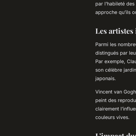
par l’habileté des
approche qu’ils o
Les artistes
Parmi les nombreux
distingués par leu
Par exemple, Cla
son célèbre jardi
japonais
.
Vincent van Gogh,
peint des reprodu
clairement l’influ
couleurs vives.
L’impact dur