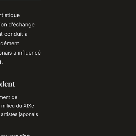
tistique
ation d’échange
nt conduit à
ondément
onais a influencé
t.
ident
ement de
e milieu du XIXe
x
artistes japonais
 œuvres d’art