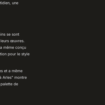
tidien, une
ains se sont
s leurs œuvres.
l a même conçu
tion pour le
style
ses et a même
à Arles" montre
 palette de