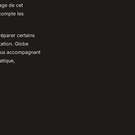
tage de cet
compte les
réparer certains
tation. Globe
 vous accompagnant
atique,