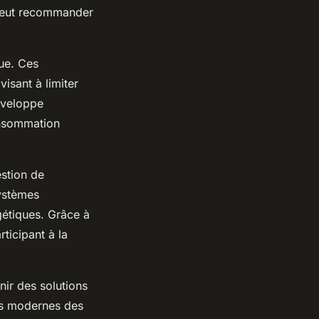
 peut recommander
que. Ces
isant à limiter
enveloppe
consommation
estion de
ystèmes
gétiques. Grâce à
ticipant à la
nir des solutions
es modernes des