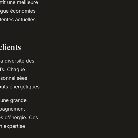
tit une meilleure
jugue économies
tentes actuelles
clients
a diversité des
ifs. Chaque
rsonnalisées
oûts énergétiques.
t une grande
ompagnement
es d’énergie. Ces
n expertise