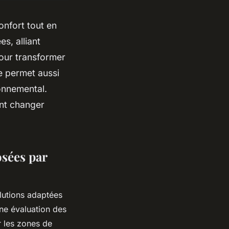
onfort tout en
s, alliant
pour transformer
e permet aussi
ronnemental.
nt changer
osées par
lutions adaptées
ne évaluation des
r les zones de