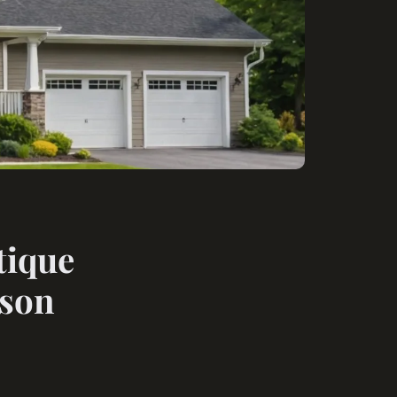
tique
ison