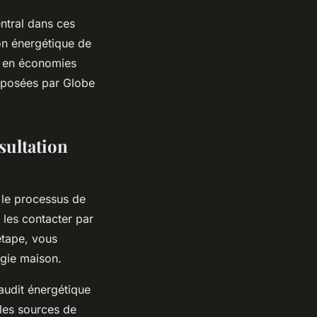
ntral dans ces
on énergétique de
t en économies
roposées par Globe
ultation
 le processus de
u les contacter par
étape, vous
rgie maison.
audit énergétique
 les sources de