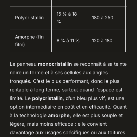
15 % à 18
20
Polycristallin
180 à 250
%
an
Amorphe (fin
15
8 % à 11 %
120 à 180
film)
an
Le panneau
monocristallin
se reconnaît à sa teinte
noire uniforme et à ses cellules aux angles
tronqués. C’est le plus performant, donc le plus
rentable à long terme, surtout quand l’espace est
limité. Le
polycristallin
, d’un bleu plus vif, est une
option intermédiaire en coût et en efficacité. Quant
à la technologie
amorphe
, elle est plus souple et
légère, mais moins efficace : elle convient
davantage aux usages spécifiques ou aux toitures