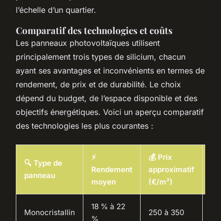
l’échelle d’un quartier.
Comparatif des technologies et coûts
Les panneaux photovoltaïques utilisent
principalement trois types de silicium, chacun
ayant ses avantages et inconvénients en termes de
rendement, de prix et de durabilité. Le choix
dépend du budget, de l’espace disponible et des
objectifs énergétiques. Voici un aperçu comparatif
des technologies les plus courantes :
⚡
💰 Prix
📅
🔍 Type de
Rendement
approximatif
Dur
panneau
moyen
(€/m²)
co
18 % à 22
25
Monocristallin
250 à 350
%
an