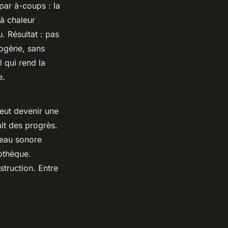
 par à-coups : la
 à chaleur
. Résultat : pas
mogène, sans
l qui rend la
e.
peut devenir une
it des progrès.
iveau sonore
othèque.
struction. Entre