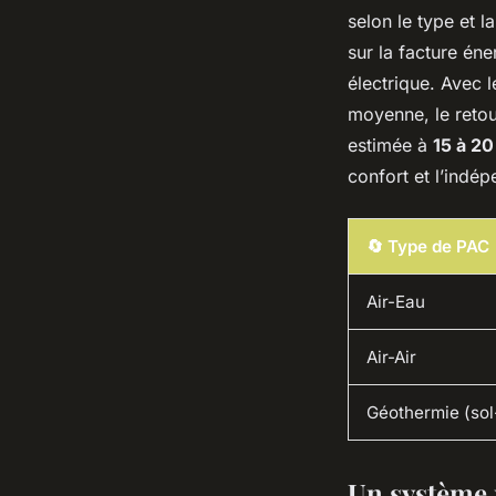
selon le type et 
sur la facture én
électrique. Avec 
moyenne, le retou
estimée à
15 à 20
confort et l’indé
🔄 Type de PAC
Air-Eau
Air-Air
Géothermie (sol
Un système 