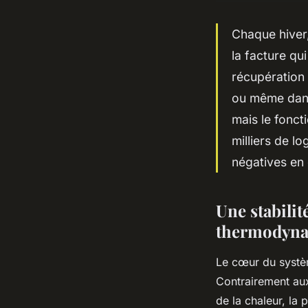
Chaque hiver,
la facture qu
récupération d
ou même dans 
mais le fonc
milliers de l
négatives en 
Une stabilit
thermodyn
Le cœur du systèm
Contrairement aux 
de la chaleur, la 