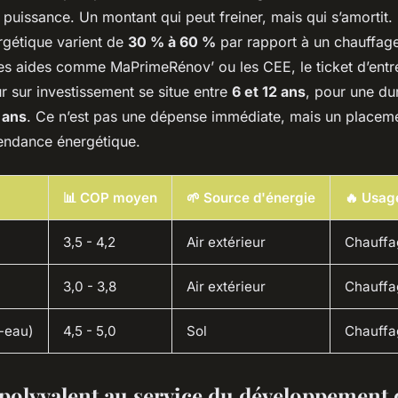
la puissance. Un montant qui peut freiner, mais qui s’amorti
ergétique varient de
30 % à 60 %
par rapport à un chauffage
les aides comme MaPrimeRénov’ ou les CEE, le ticket d’entr
r sur investissement se situe entre
6 et 12 ans
, pour une du
 ans
. Ce n’est pas une dépense immédiate, mais un placeme
pendance énergétique.
📊 COP moyen
🌱 Source d'énergie
🔥 Usage
3,5 - 4,2
Air extérieur
Chauffa
3,0 - 3,8
Air extérieur
Chauffa
-eau)
4,5 - 5,0
Sol
Chauffa
polyvalent au service du développement 