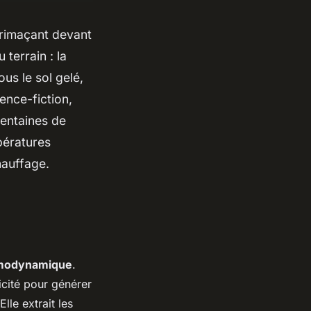
grimaçant devant
 terrain : la
ous le sol gelé,
ence-fiction,
entaines de
pératures
hauffage.
rmodynamique
.
icité pour générer
lle extrait les