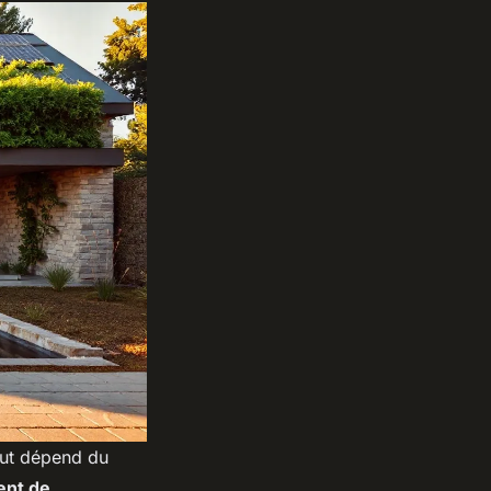
out dépend du
ent de