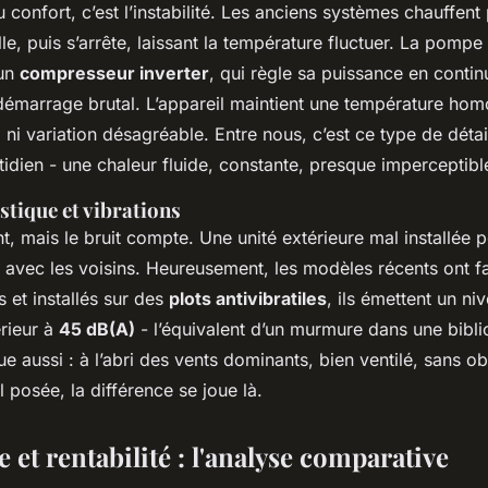
confort, c’est l’instabilité. Les anciens systèmes chauffent
e, puis s’arrête, laissant la température fluctuer. La pompe
 un
compresseur inverter
, qui règle sa puissance en continu
démarrage brutal. L’appareil maintient une température ho
d ni variation désagréable. Entre nous, c’est ce type de détai
tidien - une chaleur fluide, constante, presque imperceptibl
stique et vibrations
t, mais le bruit compte. Une unité extérieure mal installée 
 avec les voisins. Heureusement, les modèles récents ont fa
 et installés sur des
plots antivibratiles
, ils émettent un n
rieur à
45 dB(A)
- l’équivalent d’un murmure dans une bibli
 aussi : à l’abri des vents dominants, bien ventilé, sans ob
 posée, la différence se joue là.
et rentabilité : l'analyse comparative