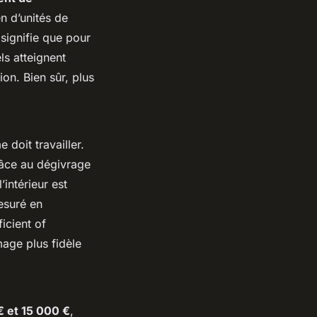
n d’unités de
signifie que pour
ls atteignent
ion. Bien sûr, plus
 doit travailler.
âce au dégivrage
’intérieur est
mesuré en
icient of
mage plus fidèle
€ et 15 000 €
,