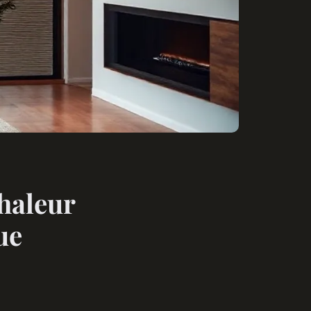
haleur
ue