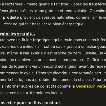
 à l’extérieur - même quand il fait froid - pour les transférer
l’énergie utilisée est donc gratuite et renouvelable. On est
ur produite
provient de sources naturelles, comme l’air, le s
 : c’est ce qui fait basculer le bilan énergétique.
calories gratuites
e avec un fluide frigorigène qui circule dans un circuit ferm
s calories du milieu - air, sol ou eau - grâce à un échangeur.
re, même si l’air extérieur est proche de zéro. Ensuite, un
ion, ce qui élève naturellement sa température. Ce fluide 
térieur du logement via un second échangeur, avant de rede
ommencer le cycle. L’énergie électrique consommée sert un
imer le fluide, pas à produire directement la chaleur. Pour 
e, s'informer auprès de collectifs comme la
Génération Vert
aisir ces enjeux thermiques locaux.
Inverter pour un flux constant