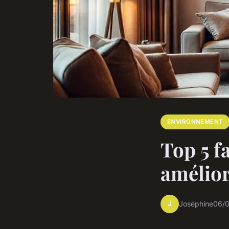
ENVIRONNEMENT
Top 5 f
amélior
J
Joséphine
06/0