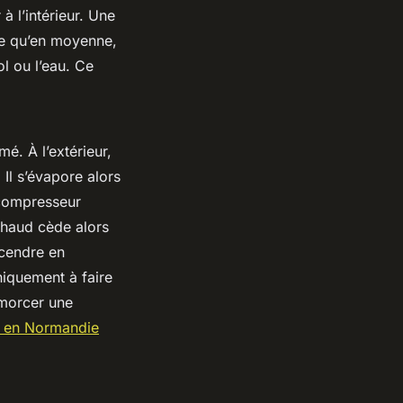
 à l’intérieur. Une
ime qu’en moyenne,
ol ou l’eau. Ce
é. À l’extérieur,
 Il s’évapore alors
 compresseur
chaud cède alors
scendre en
iquement à faire
amorcer une
e en Normandie