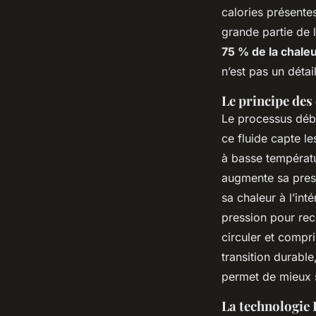
calories présentes
grande partie de 
75 % de la chale
n’est pas un détail
Le principe des 
Le processus début
ce fluide capte le
à basse températu
augmente sa press
sa chaleur à l’in
pression pour rec
circuler et compr
transition durabl
permet de mieux s
La technologie 