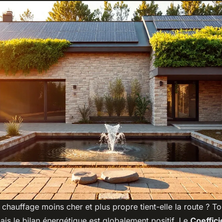
chauffage moins cher et plus propre tient-elle la route ? T
ais le bilan énergétique est globalement positif. Le
Coeffici