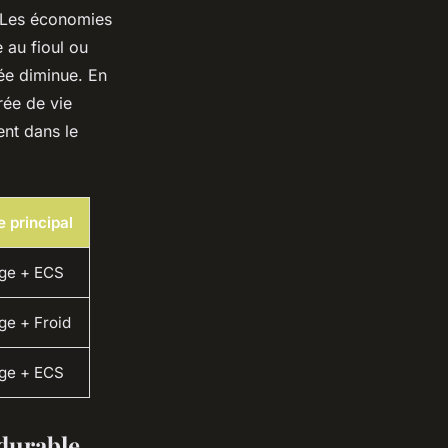
t. Les économies
 au fioul ou
ée diminue. En
rée de vie
nt dans le
 principal
ge + ECS
ge + Froid
ge + ECS
durable