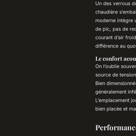
Un des verrous du 
chaudière s’emball
moderne intègre
de pic, pas de re
courant d’air froi
différence au quo
Le confort acou
On l’oublie souven
source de tension
Bien dimensionnés
généralement infé
L’emplacement joue
bien placée et mal
Performance 