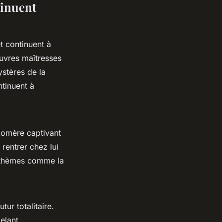
tinuent
t continuent à
œuvres maîtresses
ystères de la
tinuent à
omère captivant
 rentrer chez lui
e thèmes comme la
ur totalitaire.
elant