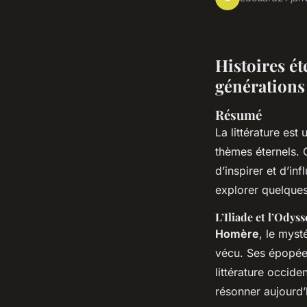
Histoires ét
générations
Résumé
La littérature est
thèmes éternels. 
d’inspirer et d’in
explorer quelque
L’Iliade et l’Ody
Homère
, le mysté
vécu. Ses épopé
littérature occid
résonner aujourd’