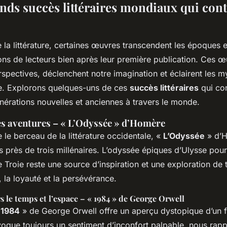
ands succès littéraires mondiaux qui con
la littérature, certaines œuvres transcendent les époques e
ions de lecteurs bien après leur première publication. Ces 
spectives, déclenchent notre imagination et éclairent les m
e. Explorons quelques-uns de ces
succès littéraires
qui con
énérations nouvelles et anciennes à travers le monde.
es aventures – « L’Odyssée » d’Homère
e berceau de la littérature occidentale, «
L’Odyssée
» d’H
s près de trois millénaires. L’odyssée épiques d’Ulysse pour
e Troie reste une source d’inspiration et une exploration d
 la loyauté et la persévérance.
s le temps et l’espace – « 1984 » de George Orwell
«
1984
» de George Orwell offre un aperçu dystopique d’un fut
oque toujours un sentiment d’inconfort palpable, nous rapp