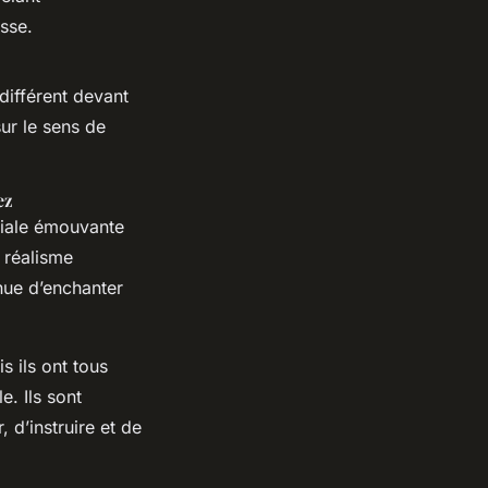
asse.
différent devant
sur le sens de
ez
liale émouvante
 réalisme
inue d’enchanter
 ils ont tous
. Ils sont
 d’instruire et de