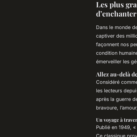
Les plus gr
d’enchanter
Dans le monde de 
captiver des mill
façonnent nos per
condition humain
émerveiller les g
Allez au-delà d
Considéré comme l
les lecteurs depui
après la guerre d
bravoure, l’amour,
Un voyage à traver
Publié en 1949, 
Ce classique prov