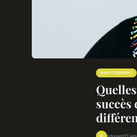
DIVERTISSEMENT
Quelles
succès q
différe
E
Edouard
21 jan