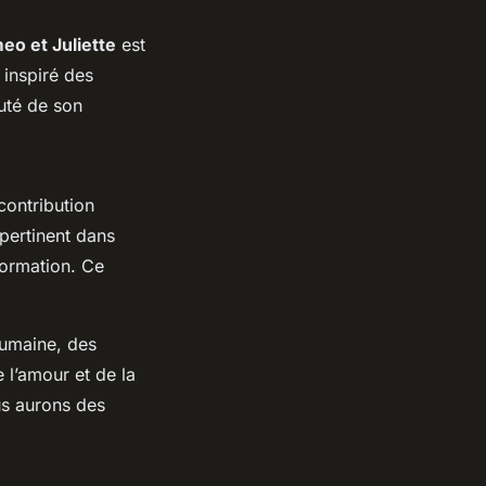
eo et Juliette
est
 inspiré des
auté de son
contribution
ertinent dans
formation. Ce
humaine, des
 l’amour et de la
us aurons des