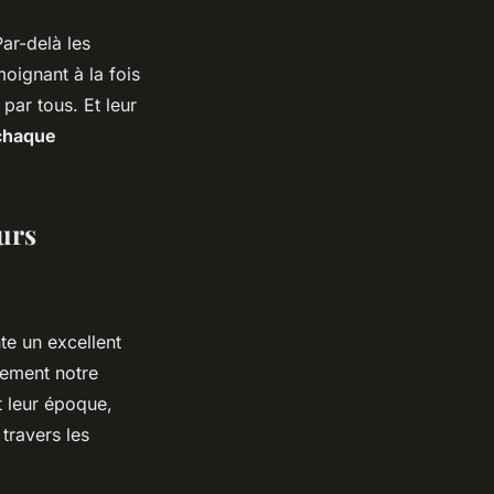
Par-delà les
moignant à la fois
 par tous. Et leur
chaque
urs
te un excellent
lement notre
t leur époque,
 travers les