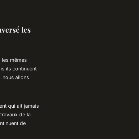
aversé les
ur les mêmes
s ils continuent
, nous allons
uent qui ait jamais
 travaux de la
ontinuent de