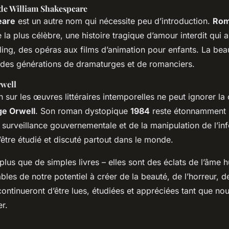
 de William Shakespeare
eare
est un autre nom qui nécessite peu d’introduction.
Rom
 la plus célèbre, une histoire tragique d’amour interdit qui a
lling, des opéras aux films d’animation pour enfants. La be
 des générations de dramaturges et de romanciers.
rwell
sur les œuvres littéraires intemporelles ne peut ignorer la 
e Orwell
. Son roman dystopique
1984
reste étonnamment p
surveillance gouvernementale et de la manipulation de l’in
être étudié et discuté partout dans le monde.
lus que de simples livres – elles sont des éclats de l’âme 
es de notre potentiel à créer de la beauté, de l’horreur, de
 continueront d’être lues, étudiées et appréciées tant que no
er.