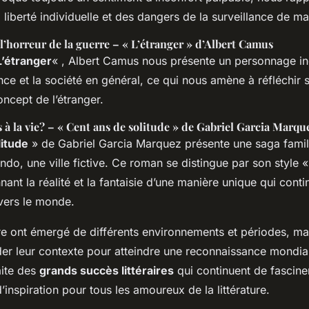
 liberté individuelle et des dangers de la surveillance de m
l’horreur de la guerre – « L’étranger » d’Albert Camus
L’étranger
« , Albert Camus nous présente un personnage in
nce et la société en général, ce qui nous amène à réfléchir 
concept de l’étranger.
s à la vie? – « Cent ans de solitude » de Gabriel Garcia Marqu
litude
» de Gabriel Garcia Marquez présente une saga fami
o, une ville fictive. Ce roman se distingue par son style «
ant la réalité et la fantaisie d’une manière unique qui cont
avers le monde.
 ont émergé de différents environnements et périodes, mais
der leur contexte pour atteindre une reconnaissance mondiale
aite des
grands succès littéraires
qui continuent de fasciner,
’inspiration pour tous les amoureux de la littérature.