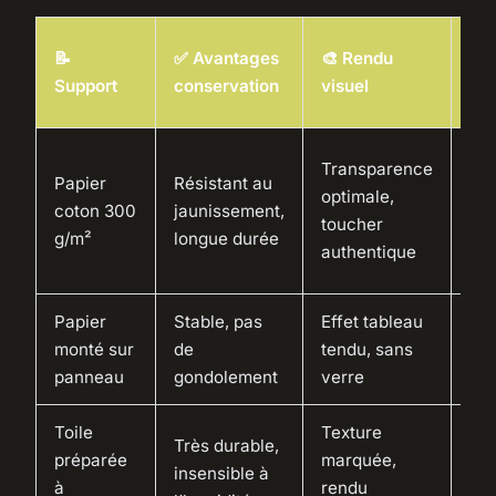
💰
📝
✅ Avantages
🎨 Rendu
Ga
Support
conservation
visuel
de 
30
Transparence
Papier
Résistant au
50
optimale,
coton 300
jaunissement,
CH
toucher
g/m²
longue durée
(sa
authentique
cad
Papier
Stable, pas
Effet tableau
40
monté sur
de
tendu, sans
60
panneau
gondolement
verre
CH
Toile
Texture
Très durable,
50
préparée
marquée,
insensible à
70
à
rendu